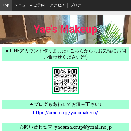
Top
メニュー＆ご予約
アクセス
ブログ
Yae's Makeup
🔸LINEアカウント作りました♪ こちらからもお気軽にお問
い合わせください(^^)
🔸ブログもあわせてお読み下さい↓
https://ameblo.jp/yaesmakeup/
お問い合わせ✉️ yaesmakeup@ymail.ne.jp